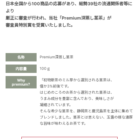
日本全国から100商品の応募があり、総勢39社の流通関係者等に
より
厳正に審査が行われ、当社「Premium深蒸し茎茶」が
審査員特別賞を受賞いたしました。
Premium深蒸し茎茶
名称
100ｇ
内容量
「初物新茶のミル芽から選別される茎茶は、
Why
premium?
僅か3%前後です。
はじめのころのお茶から選別された茎茶は、
うまみ成分を豊富に含んでおり、美味しさが
凝縮されています。
そんな希少な茎茶を、静岡茶と鹿児島茶を主体に集めて
ブレンドしました。茎茶とは思えない、玉露の様な濃厚
な旨味が味わえるお茶です。