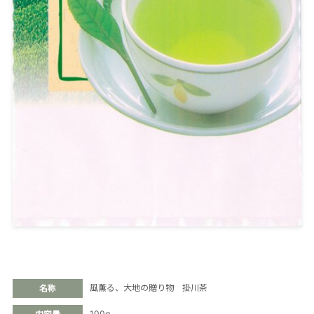
風薫る、大地の贈り物 掛川茶
名称
100g